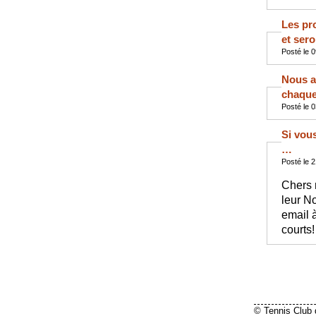
Les pr
et ser
Posté le 
Nous al
chaque 
Posté le 
Si vou
…
Posté le 
Chers 
leur No
email 
courts!
© Tennis Club 