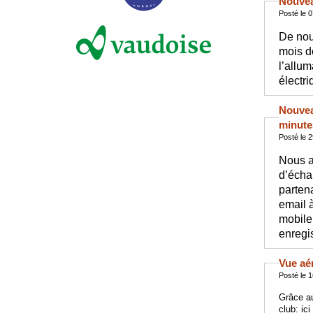
Nouvea
Posté le 
De nou
mois de
l’allum
électr
Nouvea
minute
Posté le 
Nous a
d’écha
parten
email 
mobile 
enregi
Vue aé
Posté le 
Grâce au
club: ic