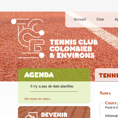
Accueil
Club
A
Il n'y a pas de date planifiée.
News
Voir toutes les dates...
Cours 
Posté le 
Informat