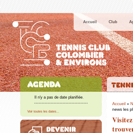
Accueil
Club
A
Il n'y a pas de date planifiée.
Accueil
»
N
news les p
Voir toutes les dates...
Visite
trouver